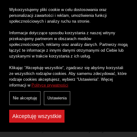
Bezpieczeństwo
: kontrola rodzicielska
Wykorzystujemy pliki cookie w celu dostosowania oraz
personalizacji zawartości i reklam, umożliwienia funkcji
minimalizuje ryzyko cyberprzemocy,
społecznościowych i analizy ruchu na stronie.
kontaktu z nieodpowiednimi osobami czy
Informacje dotyczące sposobu korzystania z naszej witryny
przekazujemy partnerom w obszarach mediów
szkodliwymi treściami.
społecznościowych, reklamy oraz analizy danych. Partnerzy mogą
łączyć te informacje z innymi danymi otrzymanymi od Ciebie lub
uzyskanymi w trakcie korzystania z ich usług.
Jak włączyć kontrolę rodzicielską na
Klikając “Akceptuję wszystkie“, zgadzasz się abyśmy korzystali
Instagramie?
ze wszystkich rodzajów cookies. Aby samemu zdecydować, które
rodzaje cookies akceptujesz, wybierz “Ustawienia“. Więcej
informacji w
Polityce prywatności
Wejdź w
Ustawienia aplikacji
.
Nie akceptuję
Ustawienia
Przejdź do sekcji
Dla rodzin/Centrum
rodziny i zaproś swojego nastolatka do
Akceptuję wszystkie
nadzoru.
Ustaw limity czasu,
monitoruj aktywność
i