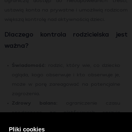
ograniczą dostęp do nieodpowiednich treści,
ustawią konta na prywatne i umożliwią rodzicom
większą kontrolę nad aktywnością dzieci.
Dlaczego kontrola rodzicielska jest
ważna?
Świadomość
: rodzic, który wie, co dziecko
ogląda, kogo obserwuje i kto obserwuje je,
może w porę zareagować na potencjalne
zagrożenia.
Zdrowy balans
: ograniczenie czasu
spędzanego na platformach sprzyja
budowaniu zdrowych nawyków i chroni
Pliki cookies
przed uzależnieniem od ekranów.