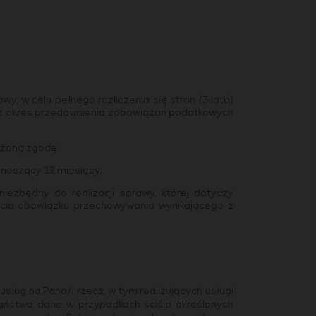
y, w celu pełnego rozliczenia się stron (3 lata)
rzez okres przedawnienia zobowiązań podatkowych
ażoną zgodę;
ynoszący 12 miesięcy;
ezbędny do realizacji sprawy, której dotyczy
ęcia obowiązku przechowywania wynikającego z
sług na Pana/i rzecz, w tym realizujących usługi
Państwa dane w przypadkach ściśle określonych