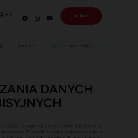
A++
e-BOK
og
Kontakt
ZANIA DANYCH
ISYJNYCH
nia 2016 r. w sprawie ochrony osób fizycznych w
 dyrektywy 95/46/WE (ogólne rozporządzenie o