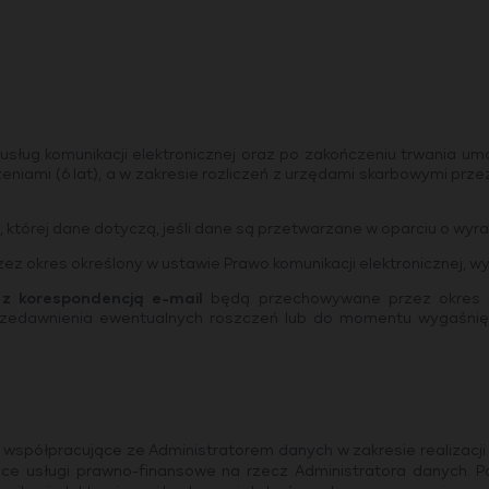
sług komunikacji elektronicznej oraz po zakończeniu trwania umow
eniami (6 lat), a w zakresie rozliczeń z urzędami skarbowymi p
 której dane dotyczą, jeśli dane są przetwarzane w oparciu o wyr
 okres określony w ustawie Prawo komunikacji elektronicznej, w
z korespondencją e-mail
będą przechowywane przez okres ni
przedawnienia ewentualnych roszczeń lub do momentu wygaśni
spółpracujące ze Administratorem danych w zakresie realizacji u
ące usługi prawno-finansowe na rzecz Administratora danych. 