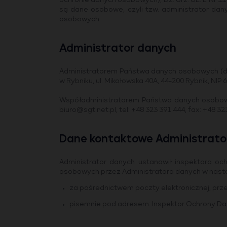
ochronie danych osobowych), Dz. Urz. UE. L Nr 11
są dane osobowe, czyli tzw. administrator dan
osobowych.
Administrator danych
Administratorem Państwa danych osobowych (dalej
w Rybniku, ul. Mikołowska 40A, 44-200 Rybnik, NIP
Współadministratorem Państwa danych osobowyc
biuro@sgt.net.pl, tel: +48 323 391 444, fax: +48 
Dane kontaktowe Administrato
Administrator danych ustanowił inspektora o
osobowych przez Administratora danych w nastę
za pośrednictwem poczty elektronicznej, prze
pisemnie pod adresem: Inspektor Ochrony Danych