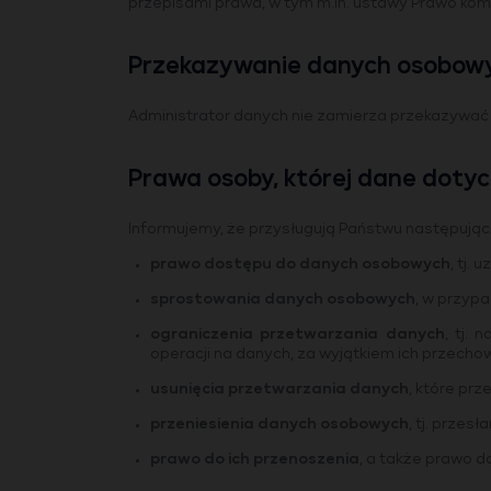
przepisami prawa, w tym m.in. ustawy Prawo komu
Przekazywanie danych osobow
Administrator danych nie zamierza przekazywa
Prawa osoby, której dane doty
Informujemy, że przysługują Państwu następuj
prawo dostępu do danych osobowych
, tj.
sprostowania danych osobowych
, w przyp
ograniczenia przetwarzania danych
, tj.
operacji na danych, za wyjątkiem ich przecho
usunięcia przetwarzania danych
, które pr
przeniesienia danych osobowych
, tj. przes
prawo do ich przenoszenia
, a także prawo 