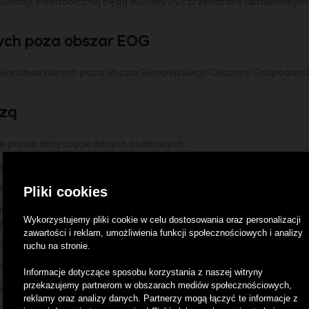
nikacji elektronicznej będą musiały być przekazane uprawnionym or
ych poza obszar EOG
ć Państwa danych poza obszar Europejskiego Obszaru Gospodarc
czą
ące prawa dotyczące danych osobowych:
 uzyskania informacji, czy Administrator danych przetwarza Państwa da
adku, gdy Państwa zdaniem są one nieprawidłowe lub niekompletne
Pliki cookies
 nakazania przechowywania danych dotychczas zebranych przez 
Wykorzystujemy pliki cookie w celu dostosowania oraz personalizacji
wywania;
zawartości i reklam, umożliwienia funkcji społecznościowych i analizy
zetwarzane są przez Administratora danych bezpodstawnie;
ruchu na stronie.
łania danych innemu administratorowi danych lub przesłania ich do 
Informacje dotyczące sposobu korzystania z naszej witryny
przekazujemy partnerom w obszarach mediów społecznościowych,
do wniesienia skargi do Prezesa Urzędu Ochrony Danych Osobowyc
reklamy oraz analizy danych. Partnerzy mogą łączyć te informacje z