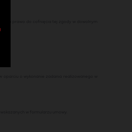
ństwu prawo do cofnięcia tej zgody w dowolnym
e
w oparciu o wykonanie zadania realizowanego w
h wskazanych w formularzu umowy.