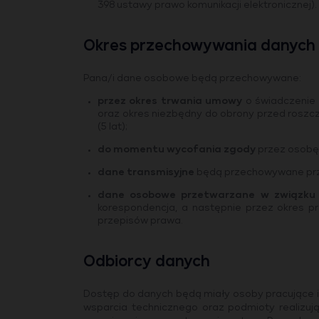
398 ustawy prawo komunikacji elektronicznej).
Okres przechowywania danych
Pana/i dane osobowe będą przechowywane:
przez okres trwania umowy
o świadczenie u
oraz okres niezbędny do obrony przed roszcz
(5 lat);
do momentu wycofania zgody
przez osobę,
dane transmisyjne
będą przechowywane przez
dane osobowe przetwarzane w związku 
korespondencja, a następnie przez okres 
przepisów prawa.
Odbiorcy danych
Dostęp do danych będą miały osoby pracujące i w
wsparcia technicznego oraz podmioty realizuj