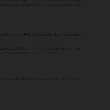
 o tym, w jaki sposób i w jakim celu przetwarzane
telności i przejrzystości przetwarzania danych
lektronicznej:
Rybnet Sp. z o.o. Sp. k.
z siedzibą
t.pl
l. Ligocka 103 budynek 8, 40-568 Katowice, e-mail:
ństwo Umowę Abonencką z SGT sp. z o.o.
 sprawach związanych z przetwarzaniem danych