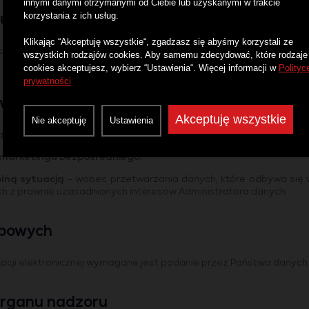
innymi danymi otrzymanymi od Ciebie lub uzyskanymi w trakcie
korzystania z ich usług.
iu o wyrażoną zgodę
Klikając “Akceptuję wszystkie“, zgadzasz się abyśmy korzystali ze
 się w oparciu o wyrażoną przez Państwa zgodę, przysługuje Pa
wszystkich rodzajów cookies. Aby samemu zdecydować, które rodzaje
cookies akceptujesz, wybierz “Ustawienia“. Więcej informacji w
Polityc
prywatności
 wobec przetwarzania danych
Akceptuję wszystkie
Nie akceptuję
Ustawienia
ia w dowolnym momencie sprzeciwu:
marketingu bezpośredniego;
lną sytuacją
– wobec przetwarzania danych, które odbywa się 
ych z prawnie uzasadnionych interesów Administratora danych.
obowych
acji elektronicznej wymagane jest podanie przez Państwa danyc
 organu nadzoru