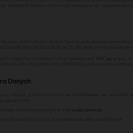
9, str. 1, w skrócie: RODO. RODO nakazuje, aby podmiot decydujący
ych, przekazał Państwu informacje niezbędne do zapewnienia rze
 jako: „Administrator danych”) jest przedsiębiorca komunikacji e
 6423106447, REGON 241314170, tel. 32 441 4000, e-mail: biuro@rybne
h wyłącznie w zakresie Usługi telewizji jest
SGT sp. z o.o.
, u
323 391 445, NIP: 6312533927, KRS: 0000873216, jeśli posiadacie Pa
ra Danych
chrony danych, z którym można się kontaktować we wszelkich
pującej formie:
syłając informację na adres e-mail:
iod@rybnet.pl
, Rybnet Sp. z o.o. Sp. k., ul. Mikołowska 40A, 44-200 Rybnik