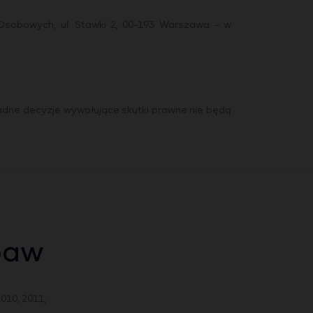
Osobowych, ul. Stawki 2, 00-193 Warszawa – w
dne decyzje wywołujące skutki prawne nie będą
baw
2010, 2011,