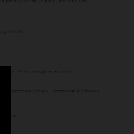
ganom (np. Policji, sądowi, prokuratorowi).
zego (EOG).
ne, a jeśli tak, to w jakim zakresie;
;
Administratora danych i wstrzymania dalszych
Państwa;
h.