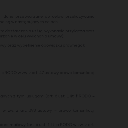
tj. dane przetwarzane do celów przekazywania
ane są w następujących celach:
tym dostarczania usług, wykonania przyłącza oraz
etwarzanie w celu wykonania umowy);
 umowy oraz wypełnienie obowiązku prawnego);
lit. c RODO w zw. z art. 47 ustawy prawo komunikacji
nych z tymi usługami (art. 6 ust. 1 lit. f RODO –
O w zw. z art. 398 ustawy – prawo komunikacji
s mailowy (art. 6 ust. 1 lit. a RODO w zw. z art.