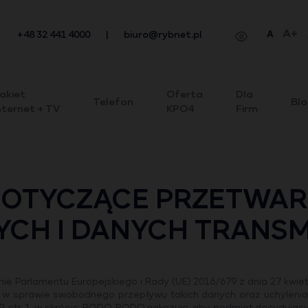
A+
A
+48 32 441 4000
|
biuro@rybnet.pl
akiet
Oferta
Dla
Telefon
Bl
nternet + TV
KPO4
Firm
DOTYCZĄCE PRZETWAR
CH I DANYCH TRANSM
ie Parlamentu Europejskiego i Rady (UE) 2016/679 z dnia 27 kwiet
 w sprawie swobodnego przepływu takich danych oraz uchylenia