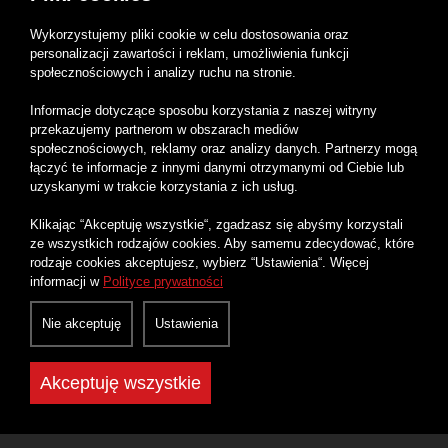
Wykorzystujemy pliki cookie w celu dostosowania oraz
personalizacji zawartości i reklam, umożliwienia funkcji
społecznościowych i analizy ruchu na stronie.
Informacje dotyczące sposobu korzystania z naszej witryny
przekazujemy partnerom w obszarach mediów
społecznościowych, reklamy oraz analizy danych. Partnerzy mogą
łączyć te informacje z innymi danymi otrzymanymi od Ciebie lub
uzyskanymi w trakcie korzystania z ich usług.
30 lipca 2026
Klikając “Akceptuję wszystkie“, zgadzasz się abyśmy korzystali
Jak działa Internet? Czyli co dzieje się
ze wszystkich rodzajów cookies. Aby samemu zdecydować, które
rodzaje cookies akceptujesz, wybierz “Ustawienia“. Więcej
po wpisaniu adresu strony?
informacji w
Polityce prywatności
Każdego dnia wpisujesz adres strony i po chwili
widzisz gotową witrynę. Ale czy wiesz, co dzieje się
Nie akceptuję
Ustawienia
w tym ułamku sekundy? Sprawdź, jak naprawdę
działa Internet krok po kroku.
Akceptuję wszystkie
Czytaj więcej