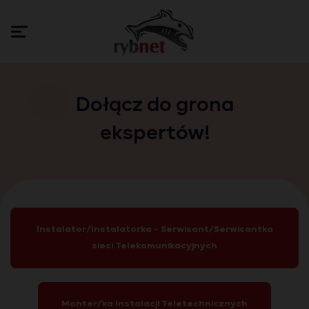
Dołącz do grona
ekspertów!
Instalator/Instalatorka - Serwisant/Serwisantka
sieci Telekomunikacyjnych
Monter/ka Instalacji Teletechnicznych