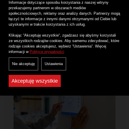
Informacje dotyczące sposobu korzystania z naszej witryny
przekazujemy partnerom w obszarach mediów
Jak działa Internet? Czyli co dzieje się
społecznościowych, reklamy oraz analizy danych. Partnerzy mogą
po wpisaniu adresu strony?
łączyć te informacje z innymi danymi otrzymanymi od Ciebie lub
uzyskanymi w trakcie korzystania z ich usług.
Każdego dnia wpisujesz adres strony i po chwili
widzisz gotową witrynę. Ale czy wiesz, co dzieje się
Klikając “Akceptuję wszystkie“, zgadzasz się abyśmy korzystali
w tym ułamku sekundy? Sprawdź, jak naprawdę
ze wszystkich rodzajów cookies. Aby samemu zdecydować, które
rodzaje cookies akceptujesz, wybierz “Ustawienia“. Więcej
działa Internet krok po kroku.
informacji w
Polityce prywatności
Czytaj więcej
Nie akceptuję
Ustawienia
Akceptuję wszystkie
INTERNET