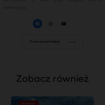
korzystania z sieci oraz bogatą ofertą
telewizyjną.
Przeczytaj kolejny
Zobacz również
INTERNET