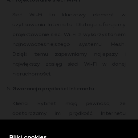
Projektowanie sieci Wi-Fi
Sieć Wi-Fi to kluczowy element w
użytkowaniu Internetu. Dlatego oferujemy
projektowanie sieci Wi-Fi z wykorzystaniem
najnowocześniejszego systemu Mesh.
Dzięki temu zapewniamy najlepszy i
największy zasięg sieci Wi-Fi w danej
nieruchomości.
Gwarancja prędkości Internetu
Klienci Rybnet mają pewność, że
dostarczamy im prędkość Internetu
zgodnie z umową. Gwarantujemy, że
prędkość pobierania i wysyłania danych
Pliki cookies