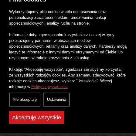
będzie zgodna z ustaleniami w umowie, co
Wykorzystujemy pliki cookie w celu dostosowania oraz
daje poczucie stabilności i niezawodności
personalizacji zawartości i reklam, umożliwienia funkcji
społecznościowych i analizy ruchu na stronie.
naszych usług.
Informacje dotyczące sposobu korzystania z naszej witryny
przekazujemy partnerom w obszarach mediów
Wszystkie te powody składają się na jakość usług,
społecznościowych, reklamy oraz analizy danych. Partnerzy mogą
łączyć te informacje z innymi danymi otrzymanymi od Ciebie lub
jaką oferujemy naszym klientom. Pamiętaj, że
uzyskanymi w trakcie korzystania z ich usług.
wybierając Rybnet, otrzymujesz dostęp do
Klikając “Akceptuję wszystkie“, zgadzasz się abyśmy korzystali
najlepszych rozwiązań w dziedzinie Internetu
ze wszystkich rodzajów cookies. Aby samemu zdecydować, które
rodzaje cookies akceptujesz, wybierz “Ustawienia“. Więcej
światłowodowego w Ćwiklicach.
informacji w
Polityce prywatności
Jeśli szukasz niezawodnego dostawcy Internetu
Nie akceptuję
Ustawienia
Światłowodowego i Telewizji, skontaktuj się z nami.
Jesteśmy przekonani, że z naszą pomocą
Akceptuję wszystkie
będziesz mógł cieszyć się pełnym komfortem