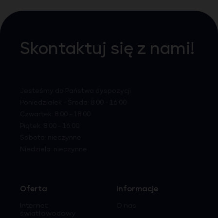
Skontaktuj się z nami!
Jesteśmy do Państwa dyspozycji
Poniedziałek - Środa: 8.00 - 16.00
Czwartek: 8.00 - 18.00
Piątek: 8.00 - 16.00
Sobota: nieczynne
Niedziela: nieczynne
Oferta
Informacje
Internet
O nas
światłowodowy