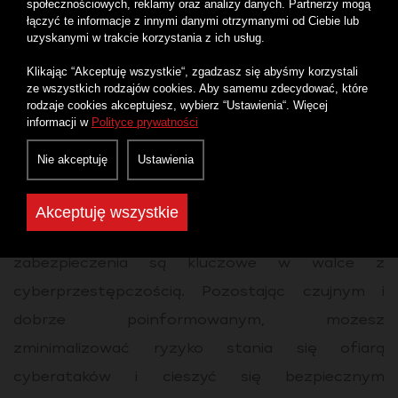
społecznościowych, reklamy oraz analizy danych. Partnerzy mogą
łączyć te informacje z innymi danymi otrzymanymi od Ciebie lub
przedświątecznym, gdy ryzyko ataków
uzyskanymi w trakcie korzystania z ich usług.
cyberprzestępców jest większe niż zwykle.
Klikając “Akceptuję wszystkie“, zgadzasz się abyśmy korzystali
Zalecamy regularne aktualizowanie
ze wszystkich rodzajów cookies. Aby samemu zdecydować, które
rodzaje cookies akceptujesz, wybierz “Ustawienia“. Więcej
oprogramowania, korzystanie z niezawodnych
informacji w
Polityce prywatności
narzędzi antywirusowych, ostrożność przy
Nie akceptuję
Ustawienia
klikaniu w podejrzane linki i załączniki oraz
stosowanie silnych haseł do kont online.
Akceptuję wszystkie
Pamiętaj, że świadomość i odpowiednie
zabezpieczenia są kluczowe w walce z
cyberprzestępczością. Pozostając czujnym i
dobrze poinformowanym, możesz
zminimalizować ryzyko stania się ofiarą
cyberataków i cieszyć się bezpiecznym