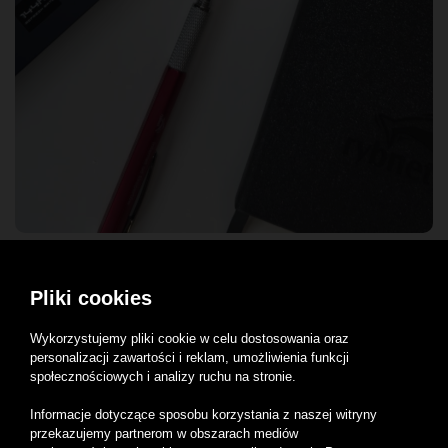
W obliczu coraz bardziej zaawansowanych
Pliki cookies
zagrożeń cybernetycznych, ważne jest, aby
Wykorzystujemy pliki cookie w celu dostosowania oraz
użytkownicy Internetu byli świadomi
personalizacji zawartości i reklam, umożliwienia funkcji
potencjalnych niebezpieczeństw i podjęli
społecznościowych i analizy ruchu na stronie.
odpowiednie środki ostrożności w celu ochrony
Informacje dotyczące sposobu korzystania z naszej witryny
przekazujemy partnerom w obszarach mediów
swoich danych i urządzeń, szczególnie w okresie