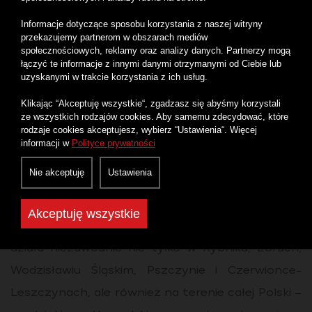
Informacje dotyczące sposobu korzystania z naszej witryny
przekazujemy partnerom w obszarach mediów
społecznościowych, reklamy oraz analizy danych. Partnerzy mogą
łączyć te informacje z innymi danymi otrzymanymi od Ciebie lub
uzyskanymi w trakcie korzystania z ich usług.
Telefonia komórkowa w Rybnecie
–
Klikając “Akceptuję wszystkie“, zgadzasz się abyśmy korzystali
elastyczna oferta i możliwość
ze wszystkich rodzajów cookies. Aby samemu zdecydować, które
rodzaje cookies akceptujesz, wybierz “Ustawienia“. Więcej
przeniesienia numeru
informacji w
Polityce prywatności
Nie akceptuję
Ustawienia
Szukasz operatora, który oferuje przejrzyste
warunki i bezproblemowy roaming w Unii
Akceptuję wszystkie
Europejskiej? Telefonia komórkowa z Rybnetu
działa niezawodnie nie tylko w Rybniku, Żorach,
Wodzisławiu Śląskim, Pszczynie i Czerwionce-
Leszczynach, ale również na terenie całej Polski –