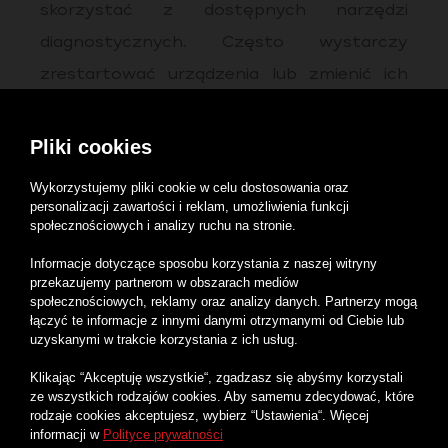
skorzystać z dostępnych narzędzi
diagnostycznych. Często wystarczy
zrestartować urządzenia lub zmienić ich
lokalizację, aby poprawić działanie sieci.
Usługa Zawsze działające Wi-Fi:
Klienci
Pliki cookies
Rybnet mogą również skorzystać z usługi
Wykorzystujemy pliki cookie w celu dostosowania oraz
Zawsze działające Wi-Fi, która zapewnia
personalizacji zawartości i reklam, umożliwienia funkcji
społecznościowych i analizy ruchu na stronie.
dodatkową ochronę przed awariami sieci.
Informacje dotyczące sposobu korzystania z naszej witryny
Dzięki temu, nawet w przypadku
przekazujemy partnerom w obszarach mediów
problemów z głównym połączeniem
społecznościowych, reklamy oraz analizy danych. Partnerzy mogą
łączyć te informacje z innymi danymi otrzymanymi od Ciebie lub
internetowym, użytkownicy mogą
uzyskanymi w trakcie korzystania z ich usług.
kontynuować korzystanie z sieci Wi-Fi.
Klikając “Akceptuję wszystkie“, zgadzasz się abyśmy korzystali
Usługa Pogotowie Informatyczne:
W
ze wszystkich rodzajów cookies. Aby samemu zdecydować, które
rodzaje cookies akceptujesz, wybierz “Ustawienia“. Więcej
przypadku trudności z konfiguracją
informacji w
Polityce prywatności