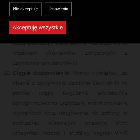
urządzeń lub wystąpieniem poważniejszych
Nie akceptuję
Ustawienia
problemów z siecią, klienci Rybnet mogą
skorzystać z usługi Pogotowie
Akceptuję wszystkie
Informatyczne. Nasz zespół specjalistów
służy pomocą i wsparciem w rozwiązywaniu
wszelkich problemów związanych z
użytkowaniem sieci Wi-Fi.
Ciągłe doskonalenie:
Warto pamiętać, że
dbanie o optymalne działanie sieci Wi-Fi to
proces ciągły. Regularne aktualizacje
oprogramowania urządzeń, monitorowanie
wydajności oraz reagowanie na zmiany w
otoczeniu domowym pozwolą nam
utrzymać mocny i stabilny sygnał Wi-Fi