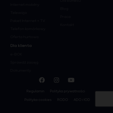
Dla biznesu
Internet mobilny
Blog
Telewizja
Praca
Pakiet Internet + TV
Kontakt
Telefon komórkowy
Oferta hurtowa
Dla klienta
e-BOK
Sprawdź zasięg
Dokumenty
Regulamin
Polityka prywatności
Polityka cookies
RODO
ADO i IOD