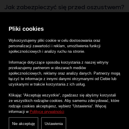
Jak zabezpieczyć się przed oszustwem?
Ofiary cyberprzestępstwa często mówią, że nie
Pliki cookies
wiedzą, jak to się mogło stać! Prawdą jest, że
Wykorzystujemy pliki cookie w celu dostosowania oraz
oszuści wykorzystują efekt skali. Spośród tysięcy
personalizacji zawartości i reklam, umożliwienia funkcji
społecznościowych i analizy ruchu na stronie.
odbiorców, do których zostaje przesłana dana
Informacje dotyczące sposobu korzystania z naszej witryny
informacja, zawsze znajdzie się ktoś, kto w
przekazujemy partnerom w obszarach mediów
pośpiechu odczyta wiadomość, kliknie link czy po
społecznościowych, reklamy oraz analizy danych. Partnerzy mogą
łączyć te informacje z innymi danymi otrzymanymi od Ciebie lub
prostu poprzez swoją nieuwagę wpędzi się w
uzyskanymi w trakcie korzystania z ich usług.
kłopoty.
Klikając “Akceptuję wszystkie“, zgadzasz się abyśmy korzystali
ze wszystkich rodzajów cookies. Aby samemu zdecydować, które
Jak zatem uchronić się przed phishingiem? Przede
rodzaje cookies akceptujesz, wybierz “Ustawienia“. Więcej
informacji w
Polityce prywatności
wszystkim, bądź świadomy, jakie metody
wykorzystują cyberprzestępcy. Stosuj zasadę
Nie akceptuję
Ustawienia