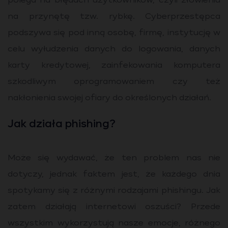
polega na błędach użytkowników, czyli złowieniu
na przynętę tzw. rybkę. Cyberprzestępca
podszywa się pod inną osobę, firmę, instytucję w
celu wyłudzenia danych do logowania, danych
karty kredytowej, zainfekowania komputera
szkodliwym oprogramowaniem czy też
nakłonienia swojej ofiary do określonych działań.
Jak działa phishing?
Może się wydawać, że ten problem nas nie
dotyczy, jednak faktem jest, że każdego dnia
spotykamy się z różnymi rodzajami phishingu. Jak
zatem działają internetowi oszuści? Przede
wszystkim wykorzystują nasze emocje, różnego