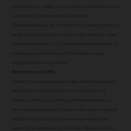
komórkowych, nagle otrzymujesz wiadomość e-mail
z informacją o niezapłaconej fakturze.
Zastanawiasz się, jak to się stało, przecież płatności
za abonament płacisz zawsze przez aplikację, skąd
więc ta wiadomość? Z ciekawości pobierasz fakturę
i okazuje się, że właśnie zainfekowałeś swoje
urządzenie! Proste prawda?
Wiadomości SMS
Czekasz na swoją paczkę i nagle dziwnym zbiegiem
okoliczności otrzymujesz sms z informację od
kuriera z prośbą o dopłatę symbolicznej kwoty w
celu realizacji dostawy. Myślisz sobie, pewnie wkradł
się jakiś błąd podczas zamawiania, wobec tego
dopłacę tę symboliczną złotówkę. Klikasz w link do