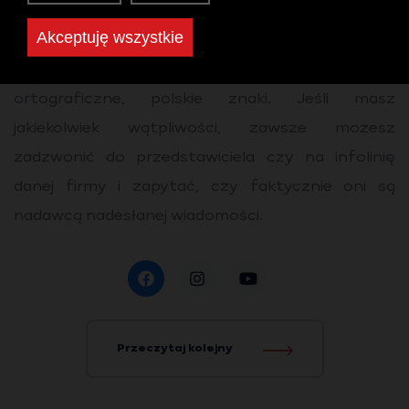
ograniczonego zaufania, nie spiesz się z
Akceptuję wszystkie
udzieleniem odpowiedzi czy opłacaniem faktury.
Zwróć uwagę na nazwę czy adres nadawcy, błędy
ortograficzne, polskie znaki. Jeśli masz
jakiekolwiek wątpliwości, zawsze możesz
zadzwonić do przedstawiciela czy na infolinię
danej firmy i zapytać, czy faktycznie oni są
nadawcą nadesłanej wiadomości.
Przeczytaj kolejny